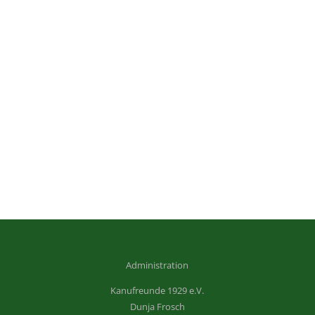
Administration
Kanufreunde 1929 e.V.
Dunja Frosch