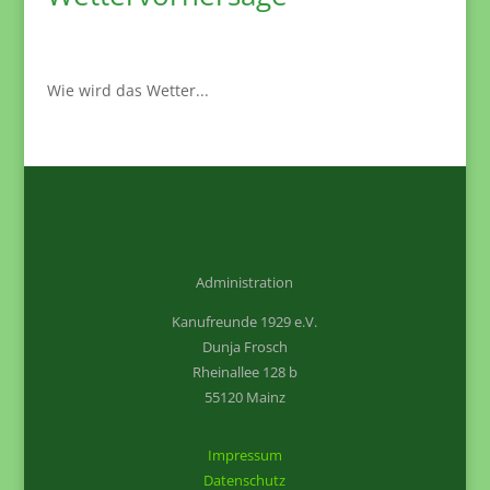
Wie wird das Wetter...
Administration
Kanufreunde 1929 e.V.
Dunja Frosch
Rheinallee 128 b
55120 Mainz
Impressum
Datenschutz