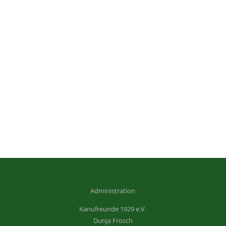
Administration
Kanufreunde 1929 e.V.
Dunja Frosch