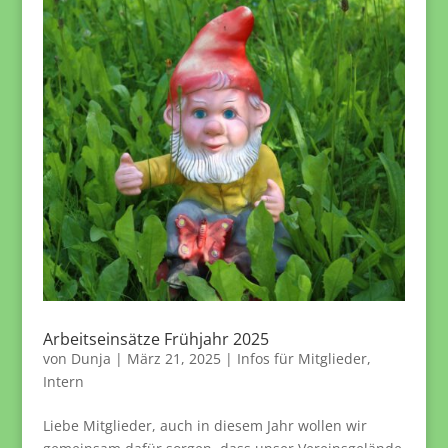
Arbeitseinsätze Frühjahr 2025
von
Dunja
|
März 21, 2025
|
Infos für Mitglieder
,
Intern
Liebe Mitglieder, auch in diesem Jahr wollen wir